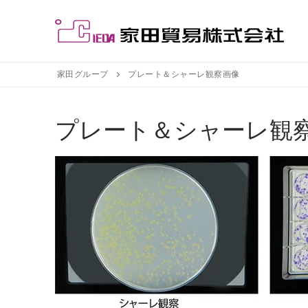
コ
ン
テ
ン
ツ
家田グループ
プレート＆シャーレ観察画像
へ
ス
プレート＆シャーレ観
キ
ッ
プ