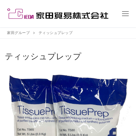
コ
ン
テ
ン
ツ
家田グループ
ティッシュプレップ
へ
ス
ティッシュプレップ
キ
ッ
プ