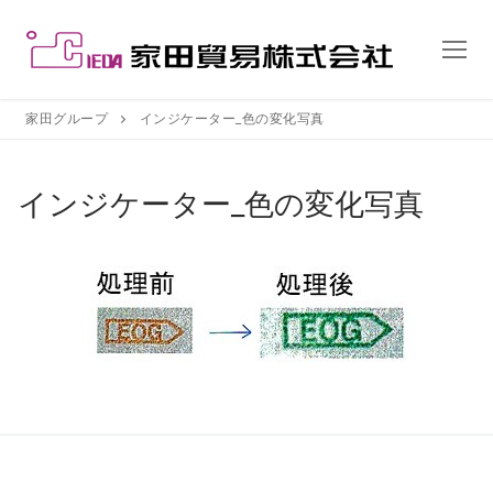
コ
ン
テ
ン
ツ
家田グループ
インジケーター_色の変化写真
へ
ス
インジケーター_色の変化写真
キ
ッ
プ