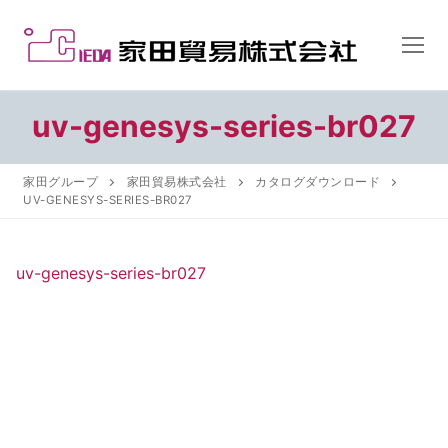
コ
ン
テ
ン
ツ
uv-genesys-series-br027
へ
ス
家田グループ
家田貿易株式会社
カタログダウンロード
キ
UV-GENESYS-SERIES-BR027
ッ
プ
uv-genesys-series-br027