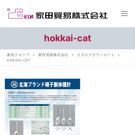
コ
ン
テ
ン
ツ
hokkai-cat
へ
ス
家田グループ
家田貿易株式会社
カタログダウンロード
キ
HOKKAI-CAT
ッ
プ