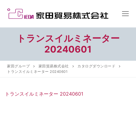
コ
ン
テ
ン
ツ
トランスイルミネーター
へ
20240601
ス
キ
ッ
家田グループ
家田貿易株式会社
カタログダウンロード
プ
トランスイルミネーター 20240601
トランスイルミネーター 20240601